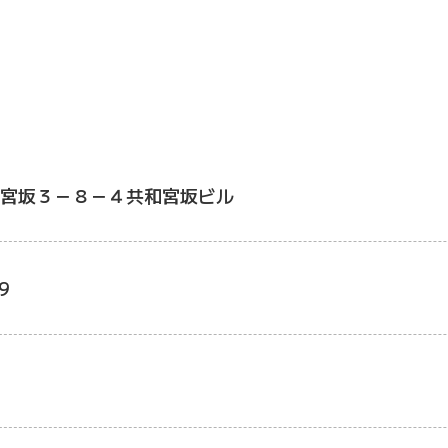
宮坂３－８－４共和宮坂ビル
9