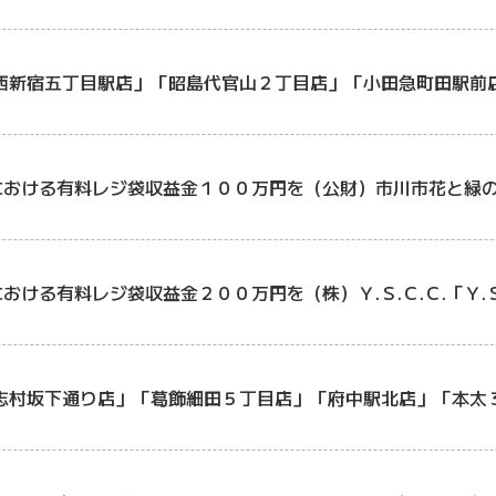
西新宿五丁目駅店」「昭島代官山２丁目店」「小田急町田駅前
における有料レジ袋収益金１００万円を（公財）市川市花と緑
ける有料レジ袋収益金２００万円を（株）Ｙ.Ｓ.Ｃ.Ｃ.「Ｙ.Ｓ
志村坂下通り店」「葛飾細田５丁目店」「府中駅北店」「本太