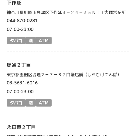
下作延
神奈川県川崎市高津区下作延３－２４－３５ＮＴＴ大塚営業所
044-870-0281
07:00-23:00
タバコ
酒
ATM
堤通２丁目
東京都墨田区堤通２－７－３７白鬚店舗（しらひげてんぽ）
03-5631-6016
07:00-23:00
タバコ
酒
ATM
永田東２丁目