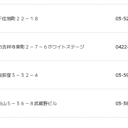
千住旭町２２－１８
03-5
市吉祥寺東町２－７－６ホワイトステージ
0422
南荻窪３－３２－４
03-5
白山５－３６－８武蔵野ビル
03-3