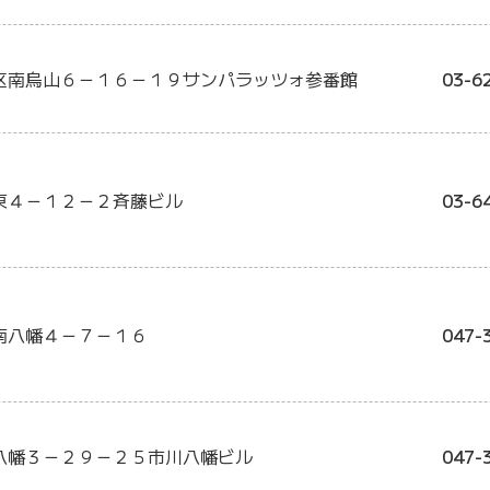
区南烏山６－１６－１９サンパラッツォ参番館
03-6
東４－１２－２斉藤ビル
03-6
南八幡４－７－１６
047-
八幡３－２９－２５市川八幡ビル
047-