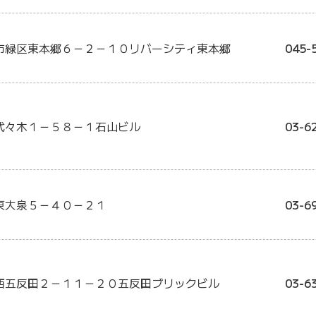
市緑区東本郷６－２－１０リバーシティ東本郷
045-
代々木１－５８－１石山ビル
03-6
東大泉５－４０－２１
03-6
西五反田２－１１－２０五反田ブリックビル
03-6