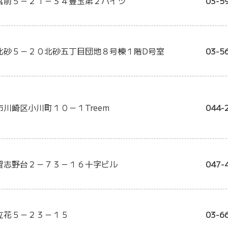
宮前５－２１－３４豊玉第２ハイツ
03-5
北砂５－２０北砂五丁目団地８号棟１階D号室
03-5
川崎区小川町１０－１Treem
044-
習志野台２－７３－１６十字ビル
047-
立花５－２３－１５
03-6