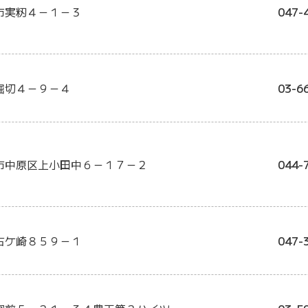
市実籾４－１－３
047-
堀切４－９－４
03-6
市中原区上小田中６－１７－２
044-
古ケ崎８５９－１
047-