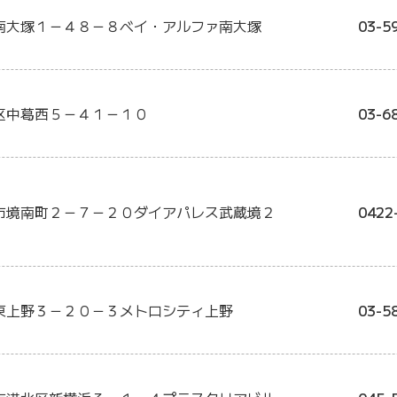
南大塚１－４８－８ベイ・アルファ南大塚
03-5
区中葛西５－４１－１０
03-6
市境南町２－７－２０ダイアパレス武蔵境２
0422
東上野３－２０－３メトロシティ上野
03-5