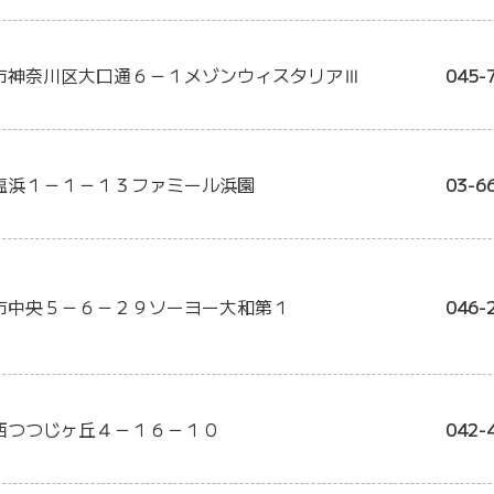
市神奈川区大口通６－１メゾンウィスタリアⅢ
045-
塩浜１－１－１３ファミール浜園
03-6
市中央５－６－２９ソーヨー大和第１
046-
西つつじヶ丘４－１６－１０
042-