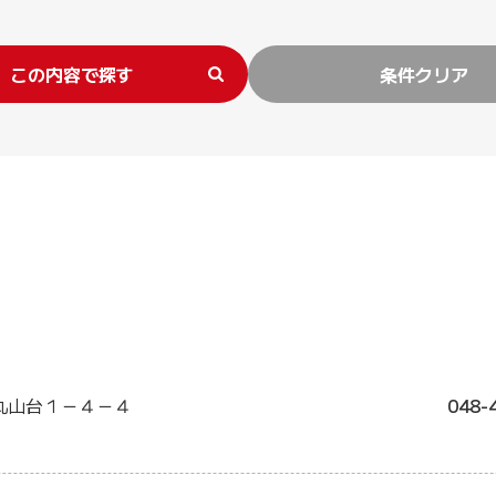
この内容で探す
条件クリア
丸山台１－４－４
048-