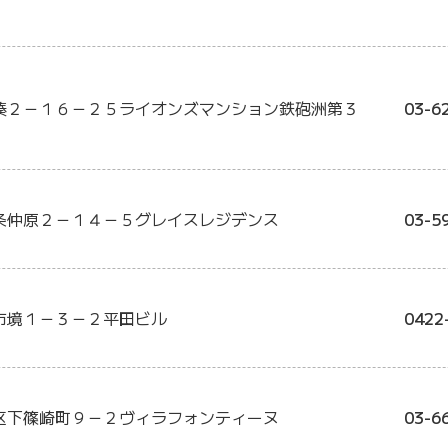
湊２－１６－２５ライオンズマンション鉄砲洲第３
03-6
条仲原２－１４－５グレイスレジデンス
03-5
市境１－３－２平田ビル
0422
区下篠崎町９－２ヴィラフォンティーヌ
03-6