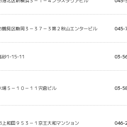
市港北区新横浜３－１－４プラスタリアビル
045-
市鶴見区駒岡３－３７－３第２秋山エンタービル
045-
1-15-11
03-5
木場５－１０－１１宍倉ビル
03-5
市上和田９５３－１京王大和マンション
046-