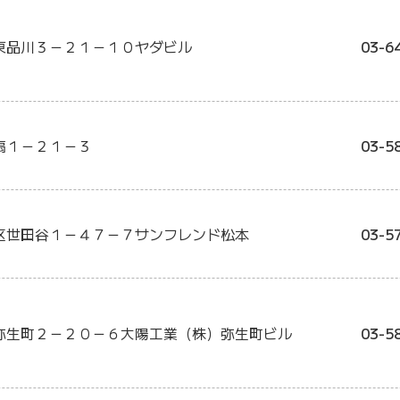
東品川３－２１－１０ヤダビル
03-6
扇１－２１－３
03-5
区世田谷１－４７－７サンフレンド松本
03-5
弥生町２－２０－６大陽工業（株）弥生町ビル
03-5