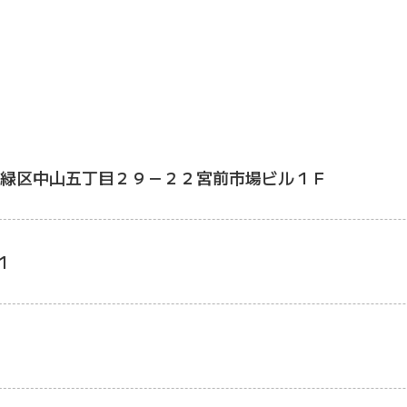
緑区中山五丁目２９－２２宮前市場ビル１Ｆ
1