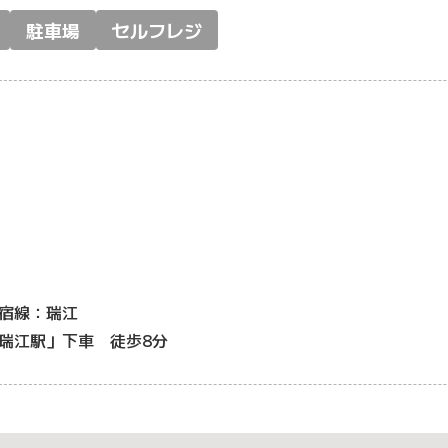
駐車場
セルフレジ
宿線：瑞江
瑞江駅」下車 徒歩8分