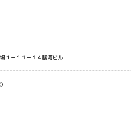
場１－１１－１４駿河ビル
0