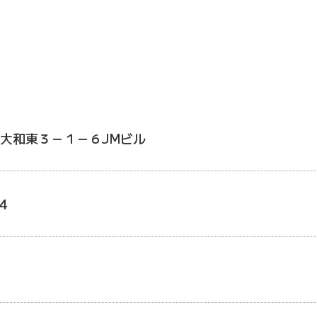
大和東３－１－６JMビル
4