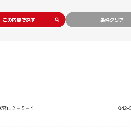
この内容で探す
条件クリア
代官山２－５－１
042-