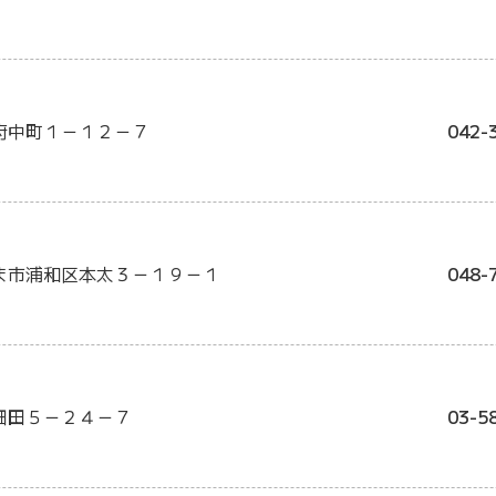
府中町１－１２－７
042-
ま市浦和区本太３－１９－１
048-
細田５－２４－７
03-5