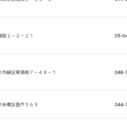
潮見２－２－２１
03-6
ま市緑区東浦和７－４８－１
048-
市多摩区登戸３６９
044-