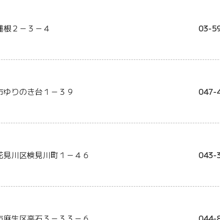
蓮根２－３－４
03-5
市ゆりのき台１－３９
047-
花見川区検見川町１－４６
043-
市麻生区高石３－３３－６
044-