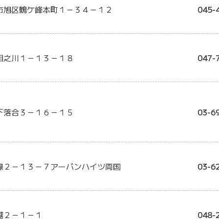
市旭区鶴ケ峰本町１－３４－１２
045-
相之川１－１３－１８
047-
下落合３－１６－１５
03-6
緑２－１３－７アーバンハイツ両国
03-6
越２－１－１
048-