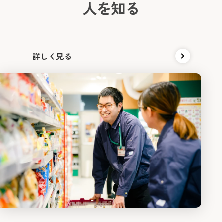
人
を
知
る
詳しく見る