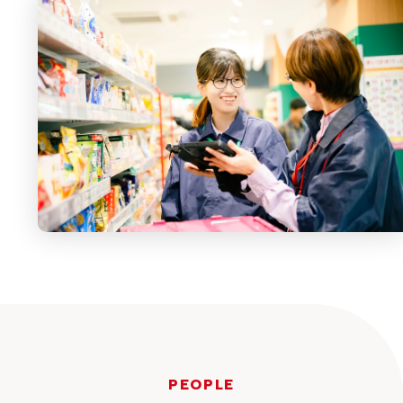
P
E
O
P
L
E