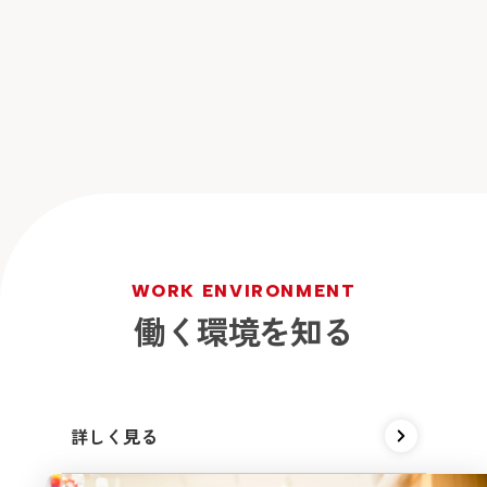
W
O
R
K
E
N
V
I
R
O
N
M
E
N
T
働
く
環
境
を
知
る
詳しく見る