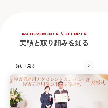
A
C
H
I
E
V
E
M
E
N
T
S
＆
E
F
F
O
R
T
S
実
績
と
取
り
組
み
を
知
る
詳しく見る