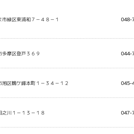
ま市緑区東浦和７－４８－１
048-
市多摩区登戸３６９
044-
市旭区鶴ケ峰本町１－３４－１２
045-
相之川１－１３－１８
047-