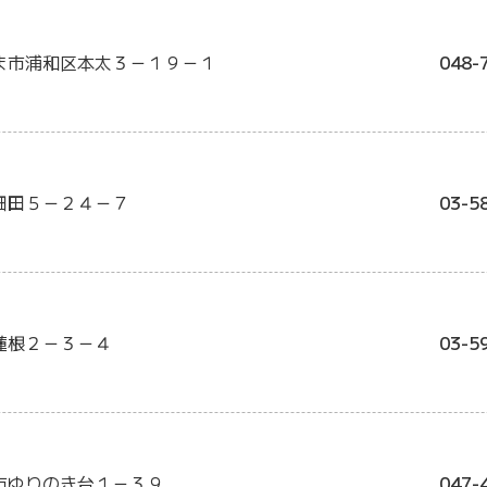
ま市浦和区本太３－１９－１
048-
細田５－２４－７
03-5
蓮根２－３－４
03-5
市ゆりのき台１－３９
047-