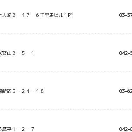
上大崎２－１７－６千里馬ビル１階
03-5
代官山２－５－１
042-
西新宿５－２４－１８
03-6
多摩平１－２－７
042-