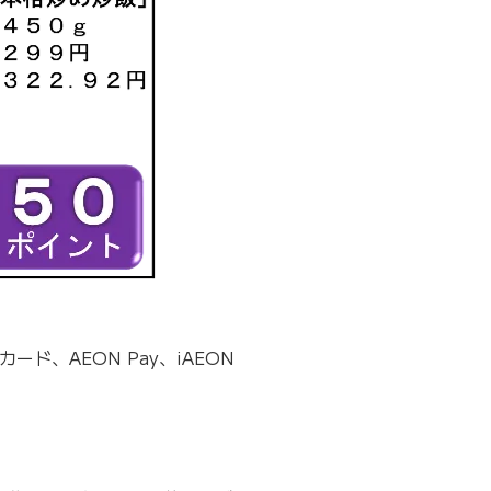
ード、AEON Pay、iAEON