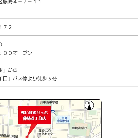
区藤崎４－７－１１
４７２
０
：００オープン
駅」から
丁目」バス停より徒歩３分