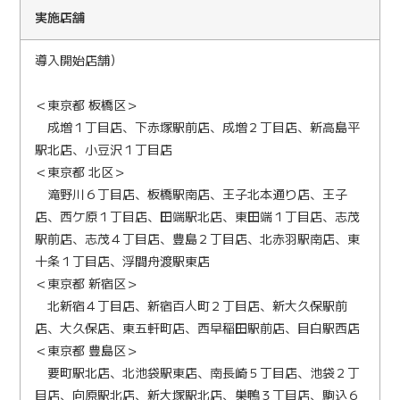
実施店舗
導入開始店舗）
＜東京都 板橋区＞
成増１丁目店、下赤塚駅前店、成増２丁目店、新高島平
駅北店、小豆沢１丁目店
＜東京都 北区＞
滝野川６丁目店、板橋駅南店、王子北本通り店、王子
店、西ケ原１丁目店、田端駅北店、東田端１丁目店、志茂
駅前店、志茂４丁目店、豊島２丁目店、北赤羽駅南店、東
十条１丁目店、浮間舟渡駅東店
＜東京都 新宿区＞
北新宿４丁目店、新宿百人町２丁目店、新大久保駅前
店、大久保店、東五軒町店、西早稲田駅前店、目白駅西店
＜東京都 豊島区＞
要町駅北店、北池袋駅東店、南長崎５丁目店、池袋２丁
目店、向原駅北店、新大塚駅北店、巣鴨３丁目店、駒込６