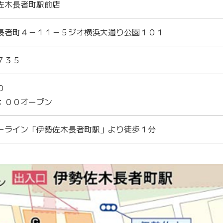
佐木長者町駅前店
長者町４－１１－５ジオ横浜大通り公園１０１
７３５
０
：００オープン
ーライン「伊勢佐木長者町駅」より徒歩１分