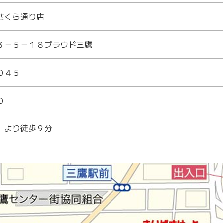
さくら通り店
３－５－１８プラウド三鷹
０４５
０
」より徒歩９分