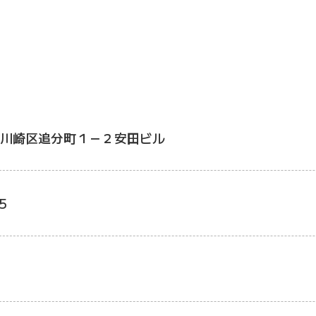
川崎区追分町１－２安田ビル
5