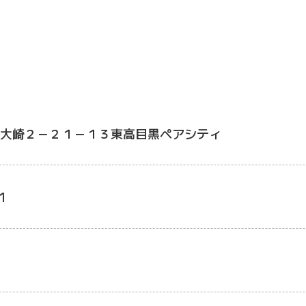
大崎２－２１－１３東高目黒ペアシティ
1