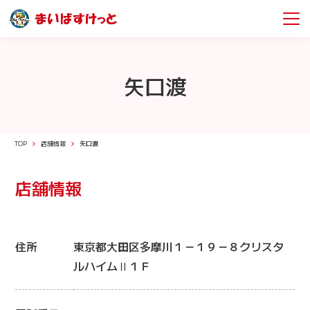
矢口渡
TOP
店舗情報
矢口渡
店舗情報
住所
東京都大田区多摩川１－１９－８クリスタ
ルハイムⅡ１Ｆ