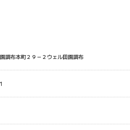
園調布本町２９－２ウェル田園調布
1