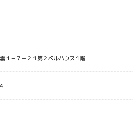
雲１－７－２１第２ベルハウス１階
4