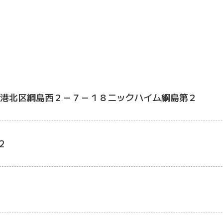
港北区綱島西２－７－１８ニックハイム綱島第２
2