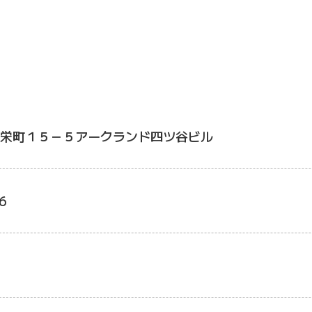
栄町１５－５アークランド四ツ谷ビル
6