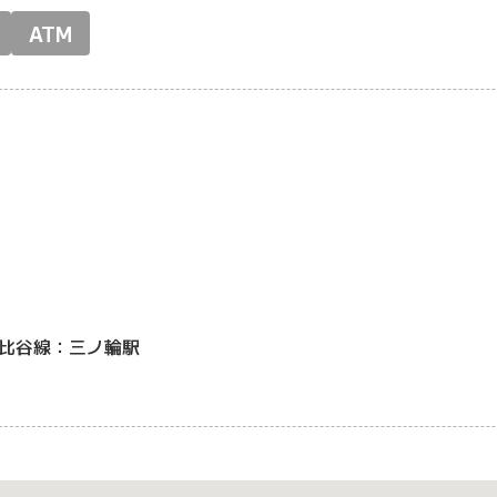
ATM
比谷線：三ノ輪駅