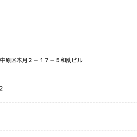
中原区木月２－１７－５和助ビル
2