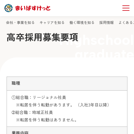
TOP
社員採用情報
高卒採用募集要項
会社・事業を知る
キャリアを知る
働く環境を知る
採用情報
よくある
高卒採用募集要項
Highschool
graduate
職種
①総合職：リージョナル社員
※転居を伴う転勤があります。 （入社3年目以降）
➁総合職：地域正社員
※転居を伴う転勤はありません。
業務内容