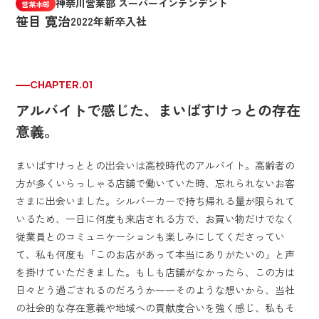
神奈川営業部 スーパーインテンデント
営業本部
笹目 寛治
2022年新卒入社
CHAPTER.01
アルバイトで感じた、まいばすけっとの存在
意義。
まいばすけっととの出会いは高校時代のアルバイト。高齢者の
方が多くいらっしゃる店舗で働いていた時、忘れられないお客
さまに出会いました。シルバーカーで持ち帰れる量が限られて
いるため、一日に何度も来店される方で、お買い物だけでなく
従業員とのコミュニケーションも楽しみにしてくださってい
て、私も何度も「このお店があって本当にありがたいの」と声
を掛けていただきました。もしも店舗がなかったら、この方は
日々どう過ごされるのだろうか――そのような想いから、当社
の社会的な存在意義や地域への貢献度合いを強く感じ、私もそ