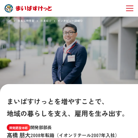
TOP
社員採用情報
社員紹介
インタビュー詳細13
まいばすけっとを増やすことで、
地域の暮らしを支え、雇用を生み出す。
開発部
部長
開発建設本部
髙橋 朋大
2008年転籍（イオンリテール2007年入社）